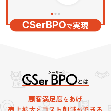
CSerBPO
実現
で
とは
顧客満足度
あげ
を
売上拡大
コスト削減
できる
と
が