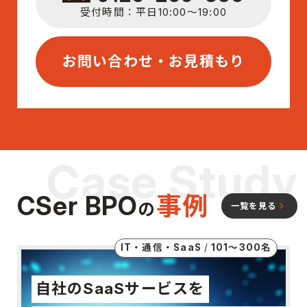
受付時間：平日10:00〜19:00
お問い合わせ・お見積もり
Case Study
CSer BPO
事例
の
keyboard_arrow_right
一覧を見る
IT・通信・SaaS
101〜300名
自社のSaaSサービスを