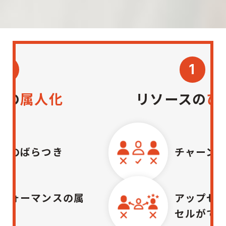
1
リソースの
ひっ迫
チャーン率の増加
属
アップセル・クロス
セルができない