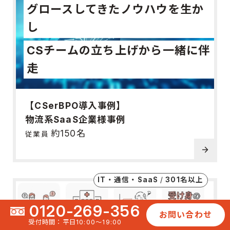
グロースしてきたノウハウを生か
し
CSチームの立ち上げから一緒に伴
走
【CSerBPO導入事例】
物流系SaaS企業様事例
約150名
従業員
arrow_forward
IT・通信・SaaS
301名以上
0120-269-356
お問い合わせ
受付時間：平日10:00〜19:00