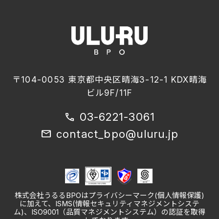
〒104-0053 東京都中央区晴海3-12-1 KDX晴海
ビル9F/11F
03-6221-3061
call
contact_bpo@uluru.jp
mail
株式会社うるるBPOはプライバシーマーク(個人情報保護)
に加えて、ISMS(情報セキュリティマネジメントシステ
ム)、ISO9001（品質マネジメントシステム）の認証を取得