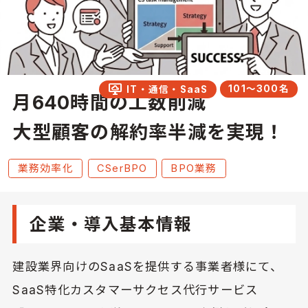
desktop_cloud
101〜300名
IT・通信・SaaS
月640時間の工数削減
大型顧客の解約率半減を実現！
業務効率化
CSerBPO
BPO業務
企業・導入基本情報
建設業界向けのSaaSを提供する事業者様にて、
SaaS特化カスタマーサクセス代行サービス