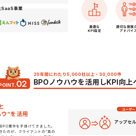
SaaS事業
最適な
適切な施策
KPI設定
アドバイ
20年間にわたり5,000社以上・30,000件
BPOノウハウを活用し
KPI向上
02
POINT.
と
ユーザー
ハウ”を活用
アップセ
、BPO案件を手掛けてきました。
きたのが、クライアントの“真の