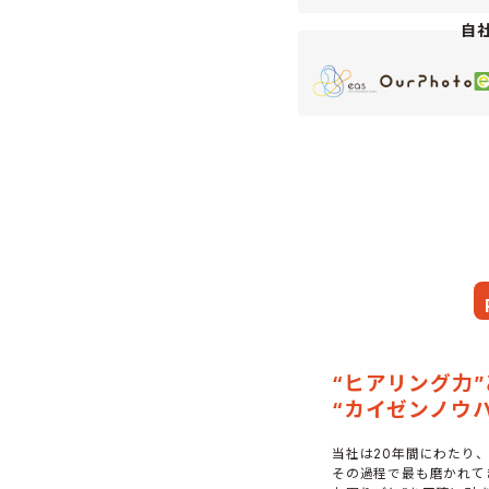
自社
“ヒアリング力”
“カイゼンノウ
当社は20年間にわたり
その過程で最も磨かれて