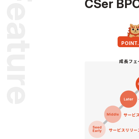
Feature
CSer BP
POINT
成長フェ