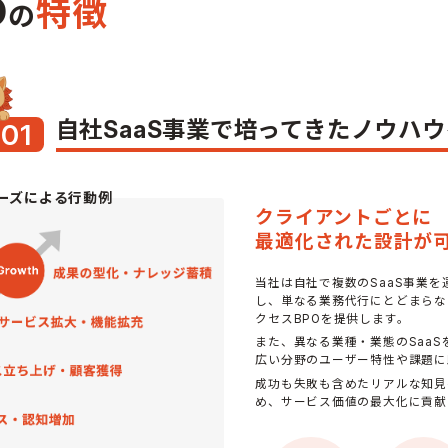
O
特徴
の
自社SaaS事業で培ってきたノウハ
01
.
ーズによる行動例
クライアントごとに
最適化された設計が
当社は自社で複数のSaaS事業
し、単なる業務代行にとどまらな
クセスBPOを提供します。
また、異なる業種・業態のSaa
広い分野のユーザー特性や課題に
成功も失敗も含めたリアルな知見
め、サービス価値の最大化に貢献