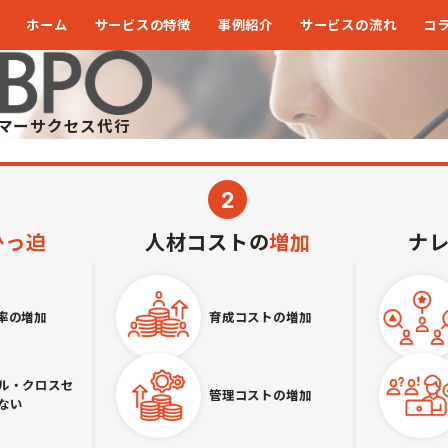
PO
会社
が始めた
ホーム
サービスの特徴
事例紹介
サービスの流れ
コ
マーサクセス代行
2
ひっ迫
人材コストの
増加
ナ
率の増加
育成コストの増加
ル・クロスセ
管理コストの増加
ない