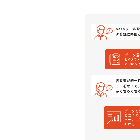
SaaSツー
タ登録に時間
データ登
BPOで
SaaS
各営業が統一
ているせいで
がぐちゃぐち
データを
とにより
ャーンし
わかる