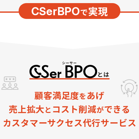
CSerBPO
実現
で
とは
顧客満足度
あげ
を
売上拡大
コスト削減
できる
と
が
カスタマーサクセス
代行サービス