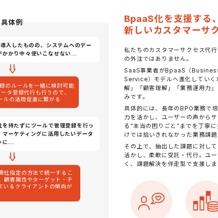
BpaaS化を支援する
具体例
新しいカスタマーサ
ルを導入したものの、システムへのデー
私たちのカスタマーサクセス代行
がかかり中々使いこなせない…
の外注ではありません。
SaaS事業者がBpaaS（Business 
Service）モデルへ進化してい
録のルールを一緒に検討可能
解」「顧客理解」「業務運用力」
データ登録代行も行うので、
みです。
ツールの活用促進に繋がる
具体的には、長年のBPO業務で
力を活かし、ユーザーの声からサ
性を持たずにツールで管理登録を行っ
る“本当の困りごと”までを丁寧に
、マーケティングに活用したいデータ
けでは拾いきれなかった業務課題
ゃに…
その上で、抽出した課題に対して
活かし、柔軟に受託・代行。ユー
く、課題解決を伴走型で支援しま
貴社指定の方法で統一するこ
、顧客属性やターゲット・チ
ているクライアントの傾向が