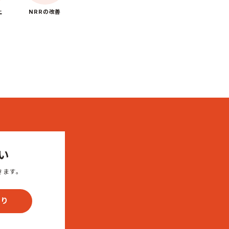
上
NRRの改善
い
きます。
もり