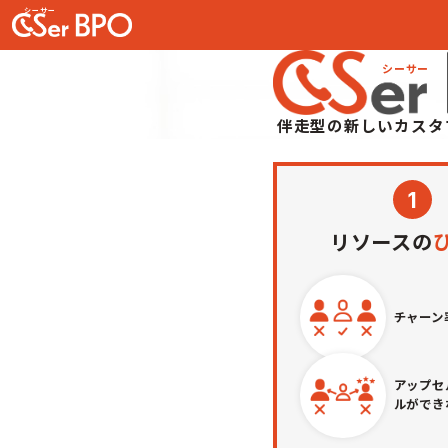
SaaS
&B
事業会社
伴走型の新しいカスタ
1
リソースの
チャーン
アップセ
ルができ