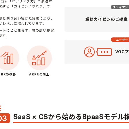
き出す「ヒアリング力」と最適か
築する「カイゼンノウハウ」で
クライアン
様と向き合い続けた経験により、
業務カイゼンのご提案
いレベルに培われています。
ートにとどまらず、質の高い提案
です。
ユーザー
VOC
NRRの改善
ARPUの向上
SaaS × CSから始める
BpaaSモデル
03