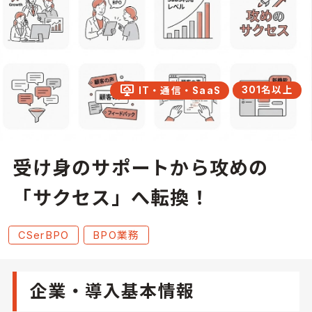
desktop_cloud
301名以上
IT・通信・SaaS
受け身のサポートから攻めの
「サクセス」へ転換！
CSerBPO
BPO業務
企業・導入基本情報