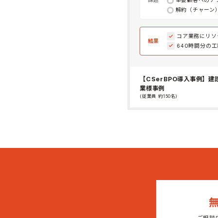
課題
重要顧客へのア
解約（チャーン
コア業務にリソ
結果
640時間分の
【CSerBPO導入事例】建
業様事例
(従業員 約150名)