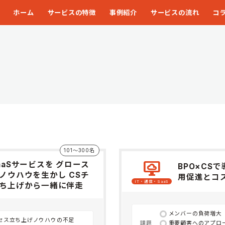
ホーム
サービスの特徴
事例紹介
サービスの流れ
コ
101〜300名
desktop_cloud
aaSサービスを グロース
BPO×CS
ノウハウを生かし CSチ
用促進とコ
IT・通信・SaaS
ち上げから一緒に伴走
メンバーの負荷増大
セス立ち上げノウハウの不足
課題
重要顧客へのアプロ