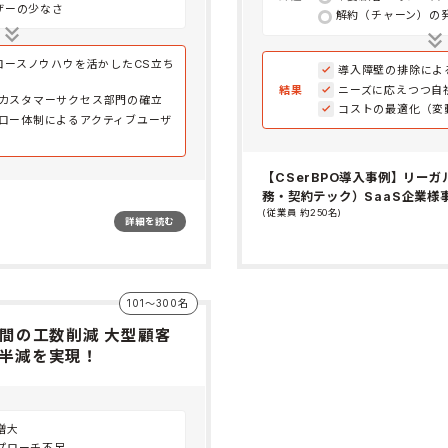
ザーの少なさ
解約（チャーン）の
グロースノウハウを活かしたCS立ち
導入障壁の排除によ
結果
ニーズに応えつつ自
カスタマーサクセス部門の確立
コストの最適化（変
ロー体制によるアクティブユーザ
【CSerBPO導入事例】リー
務・契約テック）SaaS企業様
(従業員 約250名)
詳細を読む
101〜300名
時間の工数削減 大型顧客
半減を実現！
増大