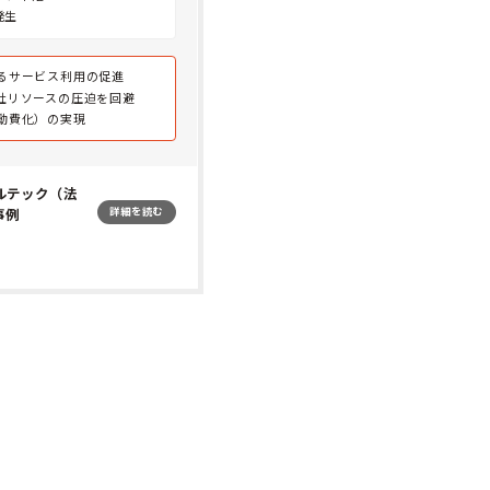
発生
るサービス利用の促進
社リソースの圧迫を回避
動費化）の実現
ガルテック（法
詳細を読む
事例