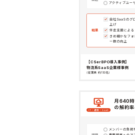
アクティブユー
自社SaaSの
上げ
結果
伴走支援による
きめ細かなフォ
ー数の向上
【CSerBPO導入事例】
物流系SaaS企業様事例
(従業員 約150名)
desktop_cloud
月640
の解約率
IT・通信・SaaS
メンバーの負荷