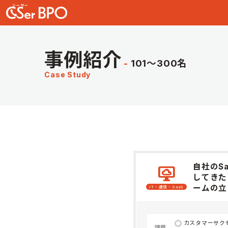
事例紹介
101〜300名
Case Study
自社のS
desktop_cloud
してきた
ームの立
IT・通信・SaaS
カスタマーサク
課題