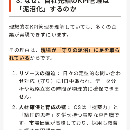
3. なぜ、自社完結のKPI管理は
「泥沼化」するのか
理想的なKPI管理を理解していても、多くの企
業が実現できずにいます。
その理由は、
現場が「守りの泥沼」に足を取ら
れている
からです。
リソースの逼迫：
日々の定型的な問い合わ
せ対応（守り）に1日中追われ、データ分
析や戦略立案の時間が物理的に確保できま
せん。
人材確保と育成の壁：
CSは「提案力」と
「論理的思考」を併せ持つ高度な専門職で
す。市場価値が高騰しており、採用も教育