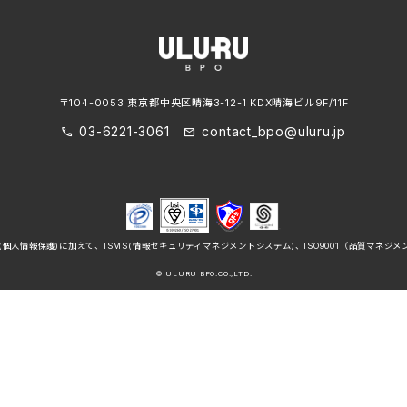
〒104-0053 東京都中央区晴海3-12-1 KDX晴海ビル9F/11F
03-6221-3061
contact_bpo@uluru.jp
call
mail
個人情報保護)に加えて、ISMS(情報セキュリティマネジメントシステム)、ISO9001（品質マネ
© ULURU BPO.CO.,LTD.