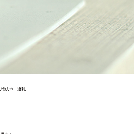
労働力の「過剰」
。