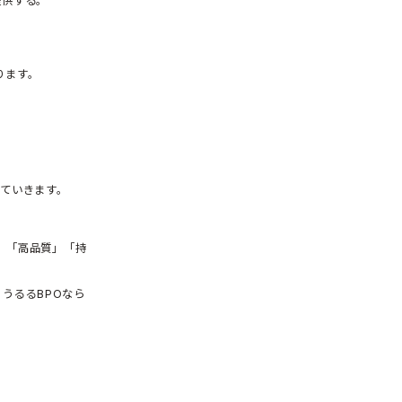
提供する。
ります。
ていきます。
期」「高品質」「持
うるるBPOなら