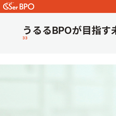
うるるBPOが目指す
33