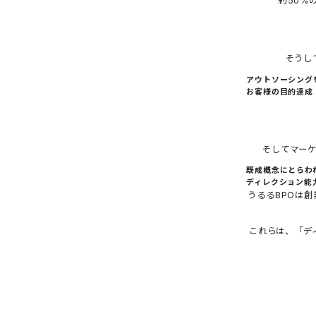
約50%
そうし
アウトソーシング
お客様の目的達成
そしてマー
既成概念にとらわ
ディレクション能
うるるBPOは創
これらは、「デ