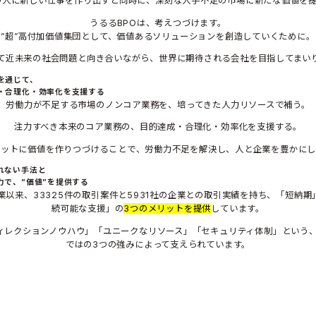
の人に新しい仕事を作り出すと同時に、深刻な人手不足の市場に新たな価値を
うるるBPOは、考えつづけます。
”超”高付加価値集団として、価値あるソリューションを創造していくために。
て近未来の社会問題と向き合いながら、世界に期待される会社を目指してまい
を通じて、
・合理化・効率化を支援する
労働力が不足する市場のノンコア業務を、培ってきた人力リソースで補う。
注力すべき本来のコア業務の、目的達成・合理化・効率化を支援する。
ケットに価値を作りつづけることで、労働力不足を解決し、人と企業を豊かにし
れない手法と
力で、”価値”を提供する
業以来、33325件の取引案件と5931社の企業との取引実績を持ち、「短納
続可能な支援」の
3つのメリットを提供
しています。
ィレクションノウハウ」「ユニークなリソース」「セキュリティ体制」という、
ではの3つの強みによって支えられています。